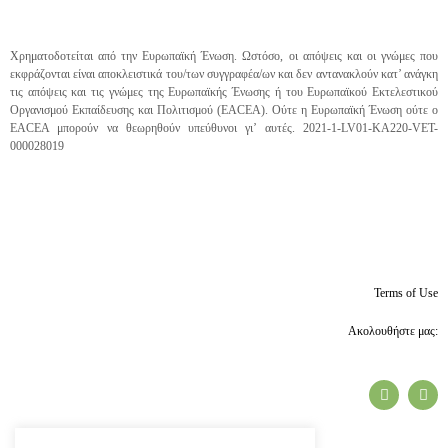
Χρηματοδοτείται από την Ευρωπαϊκή Ένωση. Ωστόσο, οι απόψεις και οι γνώμες που
εκφράζονται είναι αποκλειστικά του/των συγγραφέα/ων και δεν αντανακλούν κατ’ ανάγκη
τις απόψεις και τις γνώμες της Ευρωπαϊκής Ένωσης ή του Ευρωπαϊκού Εκτελεστικού
Οργανισμού Εκπαίδευσης και Πολιτισμού (EACEA). Ούτε η Ευρωπαϊκή Ένωση ούτε ο
EACEA μπορούν να θεωρηθούν υπεύθυνοι γι’ αυτές. 2021-1-LV01-KA220-VET-
000028019
Terms of Use
Ακολουθήστε μας: