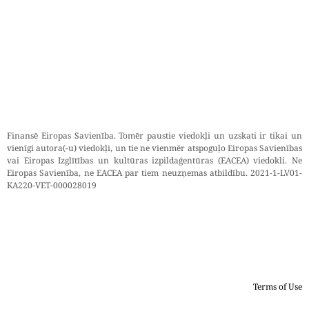
Finansē Eiropas Savienība. Tomēr paustie viedokļi un uzskati ir tikai un
vienīgi autora(-u) viedokļi, un tie ne vienmēr atspoguļo Eiropas Savienības
vai Eiropas Izglītības un kultūras izpildaģentūras (EACEA) viedokli. Ne
Eiropas Savienība, ne EACEA par tiem neuzņemas atbildību. 2021-1-LV01-
KA220-VET-000028019
Terms of Use